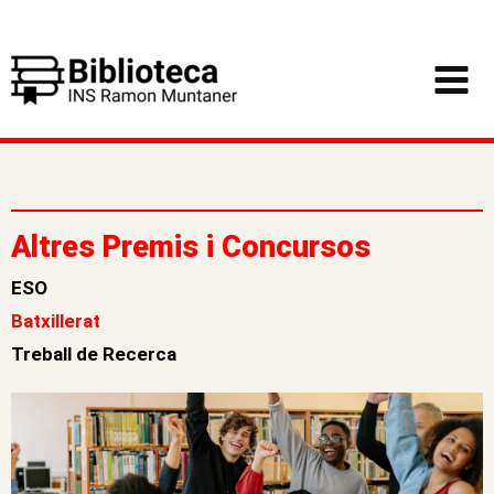
Vés
al
Bi
bl
contingut
io
te
c
a
IN
S
R
M
Altres Premis i Concursos
ESO
Batxillerat
Treball de Recerca